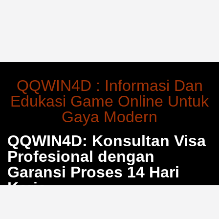
QQWIN4D : Informasi Dan
Edukasi Game Online Untuk
Gaya Modern
QQWIN4D: Konsultan Visa
Profesional dengan
Garansi Proses 14 Hari
Kerja
Bosan dengan proses pengurusan visa yang berbelit
dan penuh calo? QQWIN4D hadir sebagai solusi