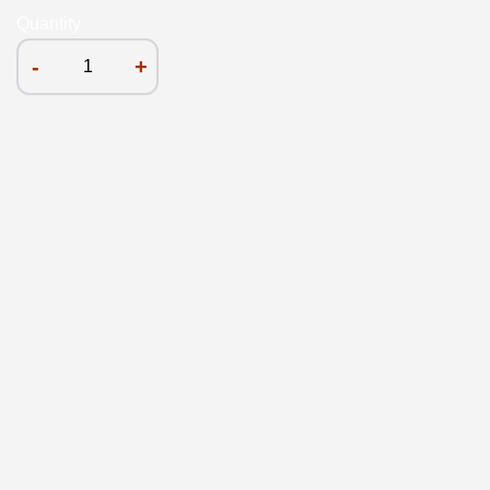
Quantity
-
+