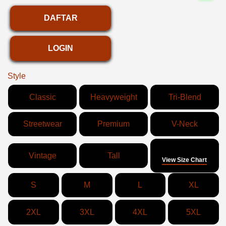
DAFTAR
LOGIN
Style
Classic
Heavyweight
Tri-Blend
Streetwear
Premium
V-Neck
Size
Vintage
Tall
View Size Chart
S
M
L
XL
2XL
3XL
4XL
5XL